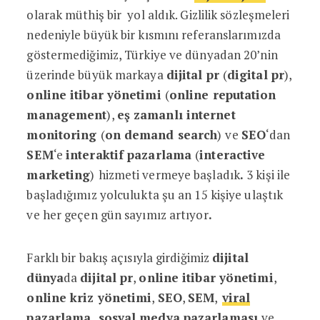
olarak müthiş bir yol aldık. Gizlilik sözleşmeleri
nedeniyle büyük bir kısmını referanslarımızda
göstermediğimiz, Türkiye ve dünyadan 20’nin
üzerinde büyük markaya
dijital pr
(
digital pr
),
online itibar yönetimi
(
online reputation
management
),
eş zamanlı internet
monitoring
(
on demand search
)
ve
SEO
‘dan
SEM
‘e
interaktif pazarlama
(
interactive
marketing
)
hizmeti vermeye başladık
.
3 kişi ile
başladığımız yolculukta şu an 15 kişiye ulaştık
ve her geçen gün sayımız artıyor
.
Farklı bir bakış açısıyla girdiğimiz
dijital
dünya
da
dijital pr
,
online itibar yönetimi
,
online kriz yönetimi
,
SEO
,
SEM
,
viral
pazarlama
,
sosyal medya
pazarlaması
ve