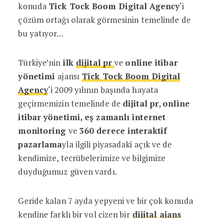
konuda
Tick Tock Boom Digital Agency
‘i
çözüm ortağı olarak görmesinin temelinde de
bu yatıyor…
Türkiye’nin
ilk
dijital pr
ve
online itibar
yönetimi
ajansı
Tick Tock Boom Digital
Agency
‘i 2009 yılının başında hayata
geçirmemizin temelinde de
dijital pr
,
online
itibar yönetimi, eş zamanlı internet
monitoring
ve
360 derece
interaktif
pazarlama
yla ilgili piyasadaki açık ve de
kendimize, tecrübelerimize ve bilgimize
duyduğumuz güven vardı.
Geride kalan 7 ayda yepyeni ve bir çok konuda
kendine farklı bir yol çizen bir
dijital ajans